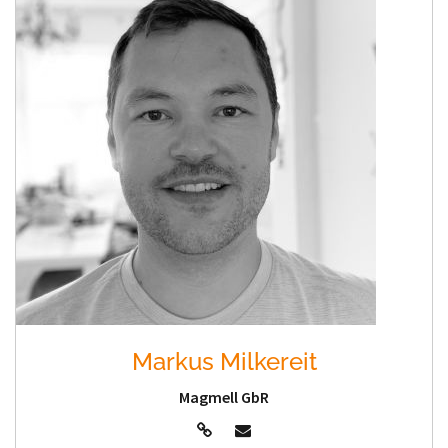
Markus Milkereit
Magmell GbR