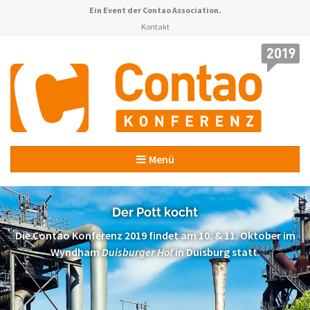
Ein Event der
Contao Association
.
Kontakt
Menü
Der Pott kocht
Die Contao Konferenz 2019 findet am 10. & 11. Oktober im
Wyndham
Duisburger Hof
in Duisburg statt.